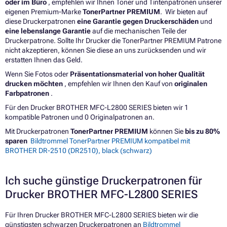
oder im Büro
, empfehlen wir Ihnen Toner und Tintenpatronen unserer
eigenen Premium-Marke
TonerPartner PREMIUM
. Wir bieten auf
diese Druckerpatronen
eine Garantie gegen Druckerschäden
und
eine lebenslange Garantie
auf die mechanischen Teile der
Druckerpatrone. Sollte Ihr Drucker die TonerPartner PREMIUM Patrone
nicht akzeptieren, können Sie diese an uns zurücksenden und wir
erstatten Ihnen das Geld.
Wenn Sie Fotos oder
Präsentationsmaterial von hoher Qualität
drucken möchten
, empfehlen wir Ihnen den Kauf von
originalen
Farbpatronen
.
Für den Drucker BROTHER MFC-L2800 SERIES bieten wir 1
kompatible Patronen und 0 Originalpatronen an.
Mit Druckerpatronen
TonerPartner PREMIUM
können Sie
bis zu 80%
sparen
Bildtrommel TonerPartner PREMIUM kompatibel mit
BROTHER DR-2510 (DR2510), black (schwarz)
Ich suche günstige Druckerpatronen für
Drucker BROTHER MFC-L2800 SERIES
Für Ihren Drucker BROTHER MFC-L2800 SERIES bieten wir die
günstigsten schwarzen Druckerpatronen an
Bildtrommel