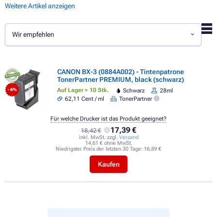
Weitere Artikel anzeigen
Wir empfehlen
CANON BX-3 (0884A002) - Tintenpatrone
TonerPartner PREMIUM, black (schwarz)
Auf Lager > 10 Stk.
Schwarz
28ml
- 6%
62,11 Cent / ml
TonerPartner
Für welche Drucker ist das Produkt geeignet?
17,39 €
18,42 €
inkl. MwSt. zzgl.
Versand
14,61 € ohne MwSt.
Niedrigster Preis der letzten 30 Tage:
16,89 €
Kaufen