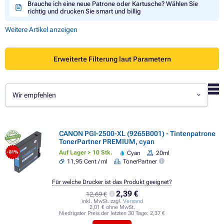
Brauche ich eine neue Patrone oder Kartusche? Wählen Sie
richtig und drucken Sie smart und billig
Weitere Artikel anzeigen
Erweiterte Filterung laut Parametern
Wir empfehlen
CANON PGI-2500-XL (9265B001) - Tintenpatrone
TonerPartner PREMIUM, cyan
Auf Lager > 10 Stk.
Cyan
20ml
- 81%
11,95 Cent / ml
TonerPartner
Für welche Drucker ist das Produkt geeignet?
2,39 €
12,69 €
inkl. MwSt. zzgl.
Versand
2,01 € ohne MwSt.
Niedrigster Preis der letzten 30 Tage:
2,37 €