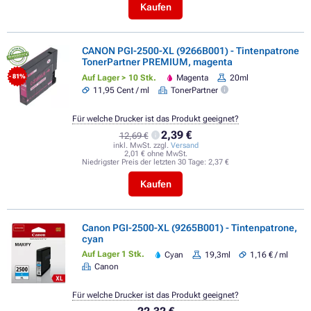
Kaufen
CANON PGI-2500-XL (9266B001) - Tintenpatrone
TonerPartner PREMIUM, magenta
Auf Lager > 10 Stk.
Magenta
20ml
- 81%
11,95 Cent / ml
TonerPartner
Für welche Drucker ist das Produkt geeignet?
2,39 €
12,69 €
inkl. MwSt. zzgl.
Versand
2,01 € ohne MwSt.
Niedrigster Preis der letzten 30 Tage:
2,37 €
Kaufen
Canon PGI-2500-XL (9265B001) - Tintenpatrone,
cyan
Auf Lager 1 Stk.
Cyan
19,3ml
1,16 € / ml
Canon
Für welche Drucker ist das Produkt geeignet?