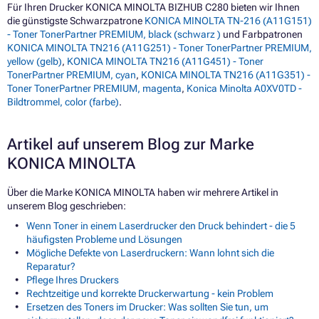
Für Ihren Drucker KONICA MINOLTA BIZHUB C280 bieten wir Ihnen
die günstigste Schwarzpatrone
KONICA MINOLTA TN-216 (A11G151)
- Toner TonerPartner PREMIUM, black (schwarz )
und Farbpatronen
KONICA MINOLTA TN216 (A11G251) - Toner TonerPartner PREMIUM,
yellow (gelb)
,
KONICA MINOLTA TN216 (A11G451) - Toner
TonerPartner PREMIUM, cyan
,
KONICA MINOLTA TN216 (A11G351) -
Toner TonerPartner PREMIUM, magenta
,
Konica Minolta A0XV0TD -
Bildtrommel, color (farbe)
.
Artikel auf unserem Blog zur Marke
KONICA MINOLTA
Über die Marke KONICA MINOLTA haben wir mehrere Artikel in
unserem Blog geschrieben:
Wenn Toner in einem Laserdrucker den Druck behindert - die 5
häufigsten Probleme und Lösungen
Mögliche Defekte von Laserdruckern: Wann lohnt sich die
Reparatur?
Pflege Ihres Druckers
Rechtzeitige und korrekte Druckerwartung - kein Problem
Ersetzen des Toners im Drucker: Was sollten Sie tun, um