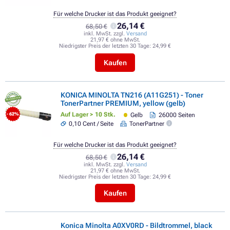
Für welche Drucker ist das Produkt geeignet?
26,14 €
68,50 €
inkl. MwSt. zzgl.
Versand
21,97 € ohne MwSt.
Niedrigster Preis der letzten 30 Tage:
24,99 €
Kaufen
KONICA MINOLTA TN216 (A11G251) - Toner
TonerPartner PREMIUM, yellow (gelb)
Auf Lager > 10 Stk.
Gelb
26000 Seiten
- 62%
0,10 Cent / Seite
TonerPartner
Für welche Drucker ist das Produkt geeignet?
26,14 €
68,50 €
inkl. MwSt. zzgl.
Versand
21,97 € ohne MwSt.
Niedrigster Preis der letzten 30 Tage:
24,99 €
Kaufen
Konica Minolta A0XV0RD - Bildtrommel, black