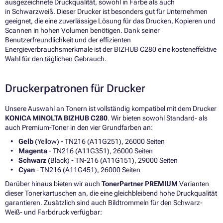
ausgezeichnete Druckqualität, sowohl in Farbe als auch
in Schwarzweiß. Dieser Drucker ist besonders gut für Unternehmen
geeignet, die eine zuverlässige Lösung für das Drucken, Kopieren und
Scannen in hohen Volumen benötigen. Dank seiner
Benutzerfreundlichkeit und der effizienten
Energieverbrauchsmerkmale ist der BIZHUB C280 eine kosteneffektive
Wahl für den täglichen Gebrauch.
Druckerpatronen für Drucker
Unsere Auswahl an Tonern ist vollständig kompatibel mit dem Drucker
KONICA MINOLTA BIZHUB C280
. Wir bieten sowohl Standard- als
auch Premium-Toner in den vier Grundfarben an:
Gelb
(Yellow) - TN216 (A11G251), 26000 Seiten
Magenta
- TN216 (A11G351), 26000 Seiten
Schwarz
(Black) - TN-216 (A11G151), 29000 Seiten
Cyan
- TN216 (A11G451), 26000 Seiten
Darüber hinaus bieten wir auch
TonerPartner PREMIUM
Varianten
dieser Tonerkartuschen an, die eine gleichbleibend hohe Druckqualität
garantieren. Zusätzlich sind auch Bildtrommeln für den Schwarz-
Weiß- und Farbdruck verfügbar: