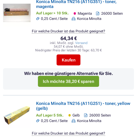
Konica Minolta TN216 (A11G351) - toner,
magenta
Auf Lager > 10 Stk.
Magenta
26000 Seiten
0,25 Cent / Seite
Konica Minolta
Für welche Drucker ist das Produkt geeignet?
64,34 €
inkl. MwSt. zzgl.
Versand
54,07 € ohne MwSt.
Niedrigster Preis der letzten 30 Tage:
63,70 €
Kaufen
Wir haben eine günstigere Alternative für Sie.
Ich möchte 38,20 € sparen
Konica Minolta TN216 (A11G251) - toner, yellow
(gelb)
Auf Lager 5 Stk.
Gelb
26000 Seiten
0,25 Cent / Seite
Konica Minolta
Für welche Drucker ist das Produkt geeignet?