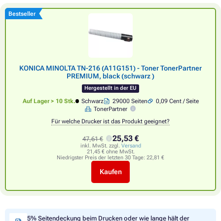
Bestseller
KONICA MINOLTA TN-216 (A11G151) - Toner TonerPartner
PREMIUM, black (schwarz )
Hergestellt in der EU
Auf Lager > 10 Stk.
Schwarz
29000 Seiten
0,09 Cent / Seite
TonerPartner
Für welche Drucker ist das Produkt geeignet?
25,53 €
47,61 €
inkl. MwSt. zzgl.
Versand
21,45 € ohne MwSt.
Niedrigster Preis der letzten 30 Tage:
22,81 €
Kaufen
5% Seitendeckung beim Drucken oder wie lange hält der