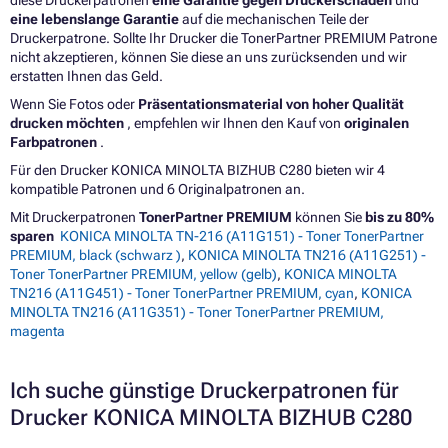
eine lebenslange Garantie
auf die mechanischen Teile der
Druckerpatrone. Sollte Ihr Drucker die TonerPartner PREMIUM Patrone
nicht akzeptieren, können Sie diese an uns zurücksenden und wir
erstatten Ihnen das Geld.
Wenn Sie Fotos oder
Präsentationsmaterial von hoher Qualität
drucken möchten
, empfehlen wir Ihnen den Kauf von
originalen
Farbpatronen
.
Für den Drucker KONICA MINOLTA BIZHUB C280 bieten wir 4
kompatible Patronen und 6 Originalpatronen an.
Mit Druckerpatronen
TonerPartner PREMIUM
können Sie
bis zu 80%
sparen
KONICA MINOLTA TN-216 (A11G151) - Toner TonerPartner
PREMIUM, black (schwarz )
,
KONICA MINOLTA TN216 (A11G251) -
Toner TonerPartner PREMIUM, yellow (gelb)
,
KONICA MINOLTA
TN216 (A11G451) - Toner TonerPartner PREMIUM, cyan
,
KONICA
MINOLTA TN216 (A11G351) - Toner TonerPartner PREMIUM,
magenta
Ich suche günstige Druckerpatronen für
Drucker KONICA MINOLTA BIZHUB C280