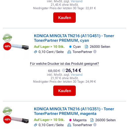
inkl. MwSt. zzgl.
Versand
21,45 € ohne MwSt.
Niedrigster Preis der letzten 30 Tage:
22,81 €
Kaufen
KONICA MINOLTA TN216 (A11G451) - Toner
TonerPartner PREMIUM, cyan
Auf Lager > 10 Stk.
Cyan
26000 Seiten
- 62%
0,10 Cent / Seite
TonerPartner
Für welche Drucker ist das Produkt geeignet?
26,14 €
68,50 €
inkl. MwSt. zzgl.
Versand
21,97 € ohne MwSt.
Niedrigster Preis der letzten 30 Tage:
24,99 €
Kaufen
KONICA MINOLTA TN216 (A11G351) - Toner
TonerPartner PREMIUM, magenta
Auf Lager > 10 Stk.
Magenta
26000 Seiten
- 62%
0,10 Cent / Seite
TonerPartner