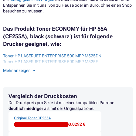
Entspannen Sie mit uns, von zu Hause oder im Büro, ohne einen Shop
besuchen zu müssen.
Das Produkt Toner ECONOMY für HP 55A
(CE255A), black (schwarz ) ist für folgende
Drucker geeignet, wie:
Toner HP LASERJET ENTERPRISE 500 MFP M525DN
Toner HP LASERJET ENTERPRISE 500 MFP M525F
Toner HP LASERJET ENTERPRISE FLOW MFP M525C
Mehr anzeigen
Toner HP LASERJET ENTERPRISE P3000 SERIES
Toner HP LASERJET ENTERPRISE P3010
Toner HP LASERJET ENTERPRISE P3015
Toner HP LASERJET ENTERPRISE P3015 SERIES
Vergleich der Druckkosten
Toner HP LASERJET ENTERPRISE P3015D
Toner HP LASERJET ENTERPRISE P3015DN
Der Druckpreis pro Seite ist mit einer kompatiblen Patrone
Toner HP LASERJET ENTERPRISE P3015N
deutlich niedriger
als mit der Originalpatrone.
Toner HP LASERJET ENTERPRISE P3015X
Original Toner CE255A
Toner HP LASERJET ENTERPRISE P3015XW
0,0292 €
Toner HP LASERJET MANAGED FLOW MFP M525CM
Toner HP LASERJET MANAGED MFP M525FM