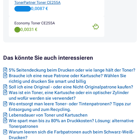
Toner HP LASERJET P3010 SERIES
TonerPartner Toner CE255A
Toner HP LASERJET P3011
0,0087 €
Toner HP LASERJET P3015
Toner HP LASERJET P3015 SERIES
Economy Toner CE255A
Toner HP LASERJET P3015D
0,0031 €
Toner HP LASERJET P3015DN
Toner HP LASERJET P3015N
Toner HP LASERJET P3015X
Toner HP LASERJET PRO M520 SERIES
Toner HP LASERJET PRO MFP M520 SERIES
Das könnte Sie auch interessieren
Toner HP LASERJET PRO MFP M521DN
Toner HP LASERJET PRO MFP M521DW
5% Seitendeckung beim Drucken oder wie lange hält der Toner?
Toner HP LASERJET PRO MFP M521DX
Brauche ich eine neue Patrone oder Kartusche? Wählen Sie
Toner HP LASERJET PRO MFP M521DZ
richtig und drucken Sie smart und billig
Soll ich eine Original - oder eine Nicht-Originalpatrone kaufen?
Was ist ein Toner, eine Kartusche oder ein optischer Zylinder
und wofür werden sie verwendet?
Wo entsorgt man leere Toner- oder Tintenpatronen? Tipps zur
Entsorgung und zum Recycling.
Lebensdauer von Toner und Kartuschen
Wie spart man bis zu 80% an Druckkosten? Lösung: alternative
Tonerpatronen
Warum leeren sich die Farbpatronen auch beim Schwarz-Weiß-
Drucken?