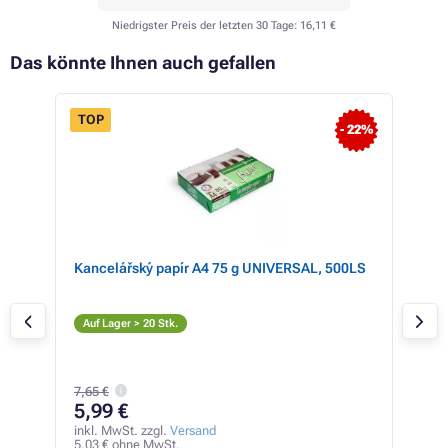
Niedrigster Preis der letzten 30 Tage:
16,11 €
Das könnte Ihnen auch gefallen
TOP
- 22%
Kancelářský papír A4 75 g UNIVERSAL, 500LS
Ton
(sc
S
Auf Lager > 20 Stk.
Auf
7,65 €
21
5,99 €
inkl
17,8
inkl. MwSt. zzgl.
Versand
5,03 € ohne MwSt.
0,17 