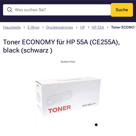
Suche
Menü
Hauptseite
E-Shop
Druckerpatronen
HP
HP 55A
Toner ECONOMY
Toner ECONOMY für HP 55A (CE255A),
black (schwarz )
Symbol-Foto