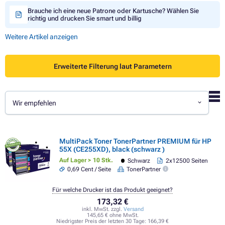
Brauche ich eine neue Patrone oder Kartusche? Wählen Sie
richtig und drucken Sie smart und billig
Weitere Artikel anzeigen
Erweiterte Filterung laut Parametern
Wir empfehlen
MultiPack Toner TonerPartner PREMIUM für HP
55X (CE255XD), black (schwarz )
Auf Lager > 10 Stk.
Schwarz
2x12500 Seiten
0,69 Cent / Seite
TonerPartner
Für welche Drucker ist das Produkt geeignet?
173,32 €
inkl. MwSt. zzgl.
Versand
145,65 € ohne MwSt.
Niedrigster Preis der letzten 30 Tage:
166,39 €