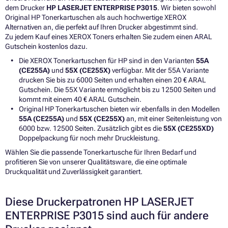
dem Drucker
HP LASERJET ENTERPRISE P3015
. Wir bieten sowohl
Original HP Tonerkartuschen als auch hochwertige XEROX
Alternativen an, die perfekt auf Ihren Drucker abgestimmt sind.
Zu jedem Kauf eines XEROX Toners erhalten Sie zudem einen ARAL
Gutschein kostenlos dazu.
Die XEROX Tonerkartuschen für HP sind in den Varianten
55A
(CE255A)
und
55X (CE255X)
verfügbar. Mit der 55A Variante
drucken Sie bis zu 6000 Seiten und erhalten einen 20 € ARAL
Gutschein. Die 55X Variante ermöglicht bis zu 12500 Seiten und
kommt mit einem 40 € ARAL Gutschein.
Original HP Tonerkartuschen bieten wir ebenfalls in den Modellen
55A (CE255A)
und
55X (CE255X)
an, mit einer Seitenleistung von
6000 bzw. 12500 Seiten. Zusätzlich gibt es die
55X (CE255XD)
Doppelpackung für noch mehr Druckleistung.
Wählen Sie die passende Tonerkartusche für Ihren Bedarf und
profitieren Sie von unserer Qualitätsware, die eine optimale
Druckqualität und Zuverlässigkeit garantiert.
Diese Druckerpatronen HP LASERJET
ENTERPRISE P3015 sind auch für andere