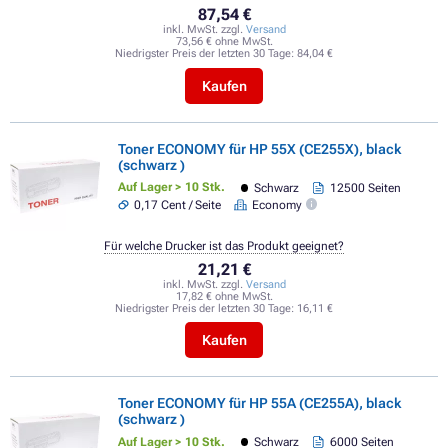
87,54 €
inkl. MwSt. zzgl.
Versand
73,56 € ohne MwSt.
Niedrigster Preis der letzten 30 Tage:
84,04 €
Kaufen
Toner ECONOMY für HP 55X (CE255X), black
(schwarz )
Auf Lager > 10 Stk.
Schwarz
12500 Seiten
0,17 Cent / Seite
Economy
Für welche Drucker ist das Produkt geeignet?
21,21 €
inkl. MwSt. zzgl.
Versand
17,82 € ohne MwSt.
Niedrigster Preis der letzten 30 Tage:
16,11 €
Kaufen
Toner ECONOMY für HP 55A (CE255A), black
(schwarz )
Auf Lager > 10 Stk.
Schwarz
6000 Seiten