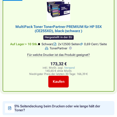
MultiPack Toner TonerPartner PREMIUM für HP 55X
(CE255XD), black (schwarz )
Hergestellt in der EU
Auf Lager > 10 Stk.
Schwarz
2x12500 Seiten
0,69 Cent / Seite
TonerPartner
Für welche Drucker ist das Produkt geeignet?
173,32 €
inkl. MwSt. zzgl.
Versand
145,65 € ohne MwSt.
Niedrigster Preis der letzten 30 Tage:
166,39 €
Kaufen
5% Seitendeckung beim Drucken oder wie lange hält der
Toner?