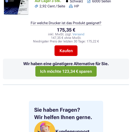
Auf Lager 3 Stk.
Schwarz
6000 Seiten
2,92 Cent / Seite
HP
Für welche Drucker ist das Produkt geeignet?
175,35 €
inkl. MwSt. zzgl.
Versand
147,35 € ohne MwSt.
Niedrigster Preis der letzten 30 Tage:
175,22 €
Kaufen
Wir haben eine günstigere Alternative für Sie.
Ich möchte 123,34 € sparen
Sie haben Fragen?
Wir helfen Ihnen gerne.
Kundensupport