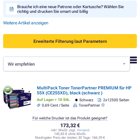
Brauche ich eine neue Patrone oder Kartusche? Wählen Sie
richtig und drucken Sie smart und billig
Weitere Artikel anzeigen
Erweiterte Filterung laut Parametern
Wir empfehlen
MultiPack Toner TonerPartner PREMIUM für HP
55X (CE255XD), black (schwarz )
Auf Lager > 10 Stk.
Schwarz
2x12500 Seiten
0,69 Cent / Seite
TonerPartner
Für welche Drucker ist das Produkt geeignet?
173,32 €
inkl. MwSt. zzgl.
Versand
145,65 € ohne MwSt.
Niedrigster Preis der letzten 30 Tage:
166,39 €