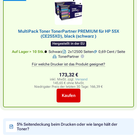
MultiPack Toner TonerPartner PREMIUM für HP 55X
(CE255XD), black (schwarz )
Hergestellt in der EU
Auf Lager > 10 Stk.
Schwarz
2x12500 Seiten
0,69 Cent / Seite
TonerPartner
Für welche Drucker ist das Produkt geeignet?
173,32 €
inkl. MwSt. zzgl.
Versand
145,65 € ohne MwSt.
Niedrigster Preis der letzten 30 Tage:
166,39 €
Kaufen
5% Seitendeckung beim Drucken oder wie lange hält der
Toner?