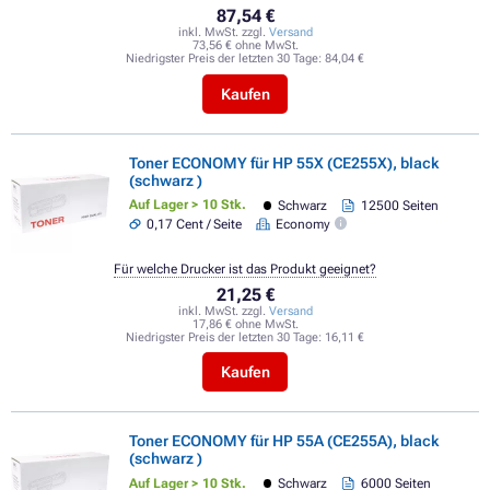
87,54 €
inkl. MwSt. zzgl.
Versand
73,56 € ohne MwSt.
Niedrigster Preis der letzten 30 Tage:
84,04 €
Kaufen
Toner ECONOMY für HP 55X (CE255X), black
(schwarz )
Auf Lager > 10 Stk.
Schwarz
12500 Seiten
0,17 Cent / Seite
Economy
Für welche Drucker ist das Produkt geeignet?
21,25 €
inkl. MwSt. zzgl.
Versand
17,86 € ohne MwSt.
Niedrigster Preis der letzten 30 Tage:
16,11 €
Kaufen
Toner ECONOMY für HP 55A (CE255A), black
(schwarz )
Auf Lager > 10 Stk.
Schwarz
6000 Seiten