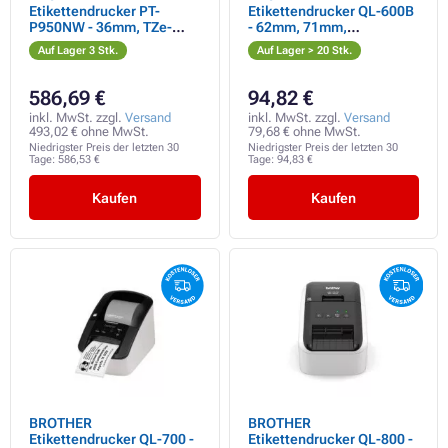
Etikettendrucker PT-
Etikettendrucker QL-600B
P950NW - 36mm, TZe-
- 62mm, 71mm,
Bänder, WIFI,
Thermodruck, USB, SOHO
Auf Lager 3 Stk.
Auf Lager > 20 Stk.
Professioneller PC-
Etikettendrucker
Etikettendrucker
586,69 €
94,82 €
inkl. MwSt. zzgl.
Versand
inkl. MwSt. zzgl.
Versand
493,02 € ohne MwSt.
79,68 € ohne MwSt.
Niedrigster Preis der letzten 30
Niedrigster Preis der letzten 30
Tage:
586,53 €
Tage:
94,83 €
Kaufen
Kaufen
BROTHER
BROTHER
Etikettendrucker QL-700 -
Etikettendrucker QL-800 -