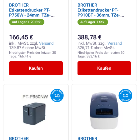
BROTHER
BROTHER
Etikettendrucker PT-
Etikettendrucker PT-
P750W - 24mm, TZe-
P910BT - 36mm, TZe-
Bänder, WIFI,
Farbbänder, Bluetooth,
Auf Lager > 20 Stk.
Auf Lager 1 Stk.
Professioneller PC-
USB
Etikettendrucker
166,45 €
388,78 €
inkl. MwSt. zzgl.
Versand
inkl. MwSt. zzgl.
Versand
139,87 € ohne MwSt.
326,71 € ohne MwSt.
Niedrigster Preis der letzten 30
Niedrigster Preis der letzten 30
Tage:
166,41 €
Tage:
383,16 €
Kaufen
Kaufen
BROTHER
BROTHER