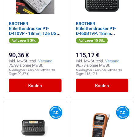
BROTHER
BROTHER
Etikettendrucker PT-
Etikettendrucker PT-
D410VP - 18mm, TZe USB-
D460BTVP, 18mm
Farbbänder, Tischmodell,
Farbband, USB,
Auf Lager 5 Stk.
Auf Lager 15 Stk.
inklusive Koffer und
Tragetasche, großes
Adapter
Grafikdisplay
90,36 €
115,17 €
inkl. MwSt. zzgl.
Versand
inkl. MwSt. zzgl.
Versand
75,93 € ohne MwSt.
96,78 € ohne MwSt.
Niedrigster Preis der letzten 30
Niedrigster Preis der letzten 30
Tage:
90,37 €
Tage:
115,17 €
Kaufen
Kaufen