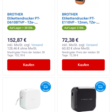
BROTHER
BROTHER
Etikettendrucker PT-
Etikettendrucker PT-
D610BTVP - TZe-
E110VP - 12mm, TZe-
Farbbänder - 24mm
Bänder - Markierer - für
Auf Lager > 20 Stk.
Auf Lager 2 Stk.
Elektriker - mit Etui
152,87 €
72,38 €
inkl. MwSt. zzgl.
Versand
inkl. MwSt. zzgl.
Versand
128,46 € ohne MwSt.
60,82 € ohne MwSt.
Niedrigster Preis der letzten 30
Niedrigster Preis der letzten 30
Tage:
152,78 €
Tage:
72,38 €
Kaufen
Kaufen