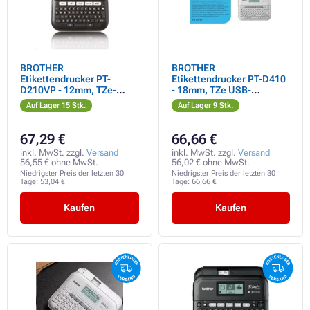
BROTHER
BROTHER
Etikettendrucker PT-
Etikettendrucker PT-D410
D210VP - 12mm, TZe-
- 18mm, TZe USB-
Bänder im Etui - Marker
Farbbänder, Desktop-
Auf Lager 15 Stk.
Auf Lager 9 Stk.
Modell, AA-
Batteriebetrieb 6 Stück
67,29 €
66,66 €
inkl. MwSt. zzgl.
Versand
inkl. MwSt. zzgl.
Versand
56,55 € ohne MwSt.
56,02 € ohne MwSt.
Niedrigster Preis der letzten 30
Niedrigster Preis der letzten 30
Tage:
53,04 €
Tage:
66,66 €
Kaufen
Kaufen