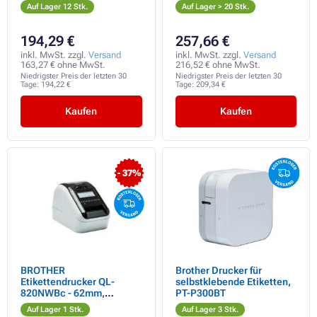
WIFI Profi-
thermisch, USB, RS232,
Auf Lager 12 Stk.
Auf Lager > 20 Stk.
Etikettendrucker /Beim
WIFI, LAN, Profi / nach
Kauf DK-22251 drucken
Kauf DK-22251 rot
rot /
drucken
194,29 €
257,66 €
inkl. MwSt. zzgl.
Versand
inkl. MwSt. zzgl.
Versand
163,27 € ohne MwSt.
216,52 € ohne MwSt.
Niedrigster Preis der letzten 30
Niedrigster Preis der letzten 30
Tage:
194,22 €
Tage:
209,34 €
Kaufen
Kaufen
- 37%
BROTHER
Brother Drucker für
Etikettendrucker QL-
selbstklebende Etiketten,
820NWBc - 62mm,
PT-P300BT
thermisch, USB, RS232,
Auf Lager 1 Stk.
Auf Lager 3 Stk.
WIFI, LAN, Profi / nach