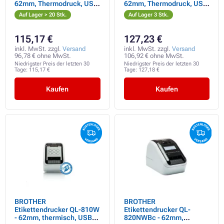
62mm, Thermodruck, USB,
62mm, Thermodruck, USB,
Professioneller
Profi. Etikettendrucker /
Auf Lager > 20 Stk.
Auf Lager 3 Stk.
Etikettendrucker
nach Kauf DK-22251
Druck rot /
115,17 €
127,23 €
inkl. MwSt. zzgl.
Versand
inkl. MwSt. zzgl.
Versand
96,78 € ohne MwSt.
106,92 € ohne MwSt.
Niedrigster Preis der letzten 30
Niedrigster Preis der letzten 30
Tage:
115,17 €
Tage:
127,18 €
Kaufen
Kaufen
BROTHER
BROTHER
Etikettendrucker QL-810W
Etikettendrucker QL-
- 62mm, thermisch, USB
820NWBc - 62mm,