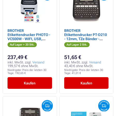
BROTHER
BROTHER
Etikettendrucker PHOTO -
Etikettendrucker PT-D210
VC500W - WIFI, USB,
- 12mm, TZe Bänder -
COLOR ohne Tinte -
Marker
Auf Lager > 20 Stk.
Auf Lager 2 Stk.
Integriertes Schneiden
237,49 €
51,65 €
inkl. MwSt. zzgl.
Versand
inkl. MwSt. zzgl.
Versand
199,57 € ohne MwSt.
43,40 € ohne MwSt.
Niedrigster Preis der letzten 30
Niedrigster Preis der letzten 30
Tage:
192,65 €
Tage:
41,01 €
Kaufen
Kaufen