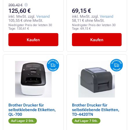
Kauf DK-22251 rot
200,42 €
drucken - Unverpackt
125,60 €
69,15 €
inkl. MwSt. zzgl.
Versand
inkl. MwSt. zzgl.
Versand
105,55 € ohne MwSt.
58,11 € ohne MwSt.
Niedrigster Preis der letzten 30
Niedrigster Preis der letzten 30
Tage:
130,61 €
Tage:
69,15 €
Kaufen
Kaufen
Brother Drucker für
Brother Drucker für
selbstklebende Etiketten,
selbstklebende Etiketten,
QL-700
TD-4420TN
Auf Lager 2 Stk.
Auf Lager 7 Stk.