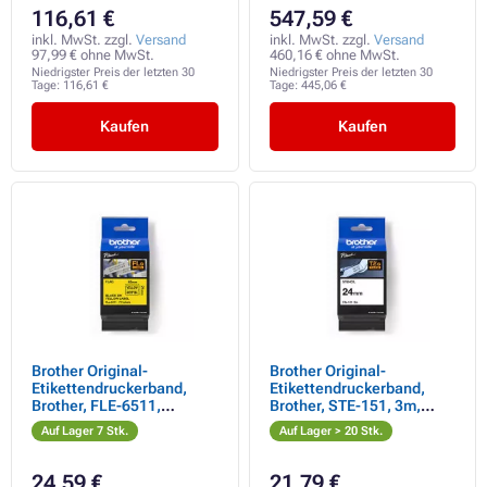
116,61 €
547,59 €
inkl. MwSt. zzgl.
Versand
inkl. MwSt. zzgl.
Versand
97,99 € ohne MwSt.
460,16 € ohne MwSt.
Niedrigster Preis der letzten 30
Niedrigster Preis der letzten 30
Tage:
116,61 €
Tage:
445,06 €
Kaufen
Kaufen
Brother Original-
Brother Original-
Etikettendruckerband,
Etikettendruckerband,
Brother, FLE-6511,
Brother, STE-151, 3m,
schwarzer Druck/gelbe
24mm, Kassette mit
Auf Lager 7 Stk.
Auf Lager > 20 Stk.
Rückseite, unlaminiert,
Schablonenband
21mm, 45mm x 10.5mm,
72 Stück
24,59 €
21,79 €