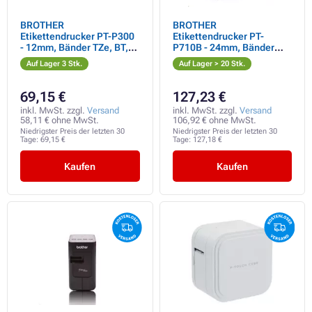
BROTHER
BROTHER
Etikettendrucker PT-P300
Etikettendrucker PT-
- 12mm, Bänder TZe, BT,
P710B - 24mm, Bänder
iOS 9, Android 4.1 und
TZe, USB, BT, P-touch
Auf Lager 3 Stk.
Auf Lager > 20 Stk.
höher, Apple MFi, BT ver
CUBE Plus -
2.1, 20mm/s
Etikettendrucker
69,15 €
127,23 €
inkl. MwSt. zzgl.
Versand
inkl. MwSt. zzgl.
Versand
58,11 € ohne MwSt.
106,92 € ohne MwSt.
Niedrigster Preis der letzten 30
Niedrigster Preis der letzten 30
Tage:
69,15 €
Tage:
127,18 €
Kaufen
Kaufen