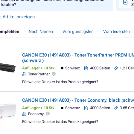
kaufen?
Z
e Artikel anzeigen
empfehlen
Nach Namen
Vom günstigsten
Vom teuersten
CANON E30 (1491A003) - Toner TonerPartner PREMIUM
(schwarz )
Auf Lager > 10 Stk.
Schwarz
4000 Seiten
1,21 Cen
TonerPartner
Für welche Drucker ist das Produkt geeignet?
CANON E30 (1491A003) - Toner Economy, black (schw
Auf Lager > 10 Stk.
Schwarz
4000 Seiten
0,65 Cen
Economy
Für welche Drucker ist das Produkt geeignet?