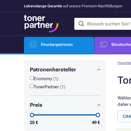
Lebenslange Garantie
auf unsere Premium-Nachfüllungen
Druckerpatronen
Bürotechni
Hauptse
Patronenhersteller
To
Economy
(1)
TonerPartner
(1)
Wählen
Preis
daher 
CAN
25
€
49
€