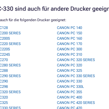
330 sind auch für andere Drucker geeig
auch für die folgenden Drucker geeignet:
C128
CANON PC 140
C200 SERIES
CANON PC 150
C200S
CANON PC 160
C220 SERIES
CANON PC 170
C220S
CANON PC 300
C224S
CANON PC 310
C270
CANON PC 320 SERIES
C280 SERIES
CANON PC 320
C288
CANON PC 325
C290 SERIES
CANON PC 330 SERIES
C290
CANON PC 330
C298
CANON PC 330L
C320 SERIES
CANON PC 355
C320
CANON PC 400
C325
CANON PC 420 SERIES
C330 SERIES
CANON PC 420