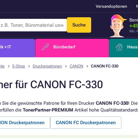
Versandoptionen
Benö
Suche
+49
Mo.-
k + IT
Bürobedarf
Haus 
ite
E-Shop
Druckerpatronen
CANON
CANON FC-330
ner für CANON FC-330
 Sie die gewünschte Patrone für Ihren Drucker
CANON FC-330
! Di
erfüllen die
TonerPartner-PREMIUM
Artikel hohe Qualitätsstandard
ON Druckerpatronen
CANON FC Druckerpatronen