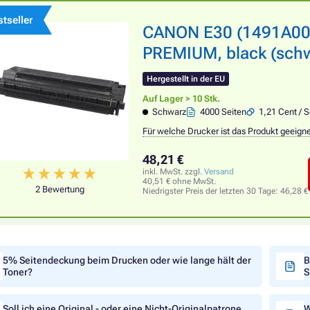
tseller
CANON E30 (1491A003)
PREMIUM, black (schw
Hergestellt in der EU
Auf Lager > 10 Stk.
Schwarz
4000 Seiten
1,21 Cent / S
Für welche Drucker ist das Produkt geeign
48,21 €
inkl. MwSt. zzgl.
Versand
40,51 € ohne MwSt.
2 Bewertung
Niedrigster Preis der letzten 30 Tage:
46,28 €
5% Seitendeckung beim Drucken oder wie lange hält der
B
Toner?
S
Soll ich eine Original - oder eine Nicht-Originalpatrone
W