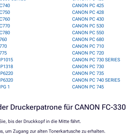
C740
CANON PC 425
C750
CANON PC 428
C760
CANON PC 430
C770
CANON PC 530
C780
CANON PC 550
760
CANON PC 680
770
CANON PC 710
775
CANON PC 720
P1015
CANON PC 730 SERIES
P1318
CANON PC 730
P6220
CANON PC 735
P6320
CANON PC 740 SERIES
PG 1
CANON PC 745
er Druckerpatrone für CANON FC-330
e, bis der Druckkopf in die Mitte fährt.
us, um Zugang zur alten Tonerkartusche zu erhalten.