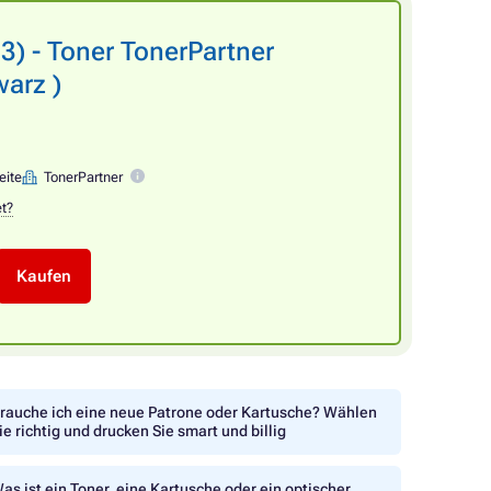
 - Toner TonerPartner
arz )
eite
TonerPartner
et?
Kaufen
rauche ich eine neue Patrone oder Kartusche? Wählen
ie richtig und drucken Sie smart und billig
as ist ein Toner, eine Kartusche oder ein optischer