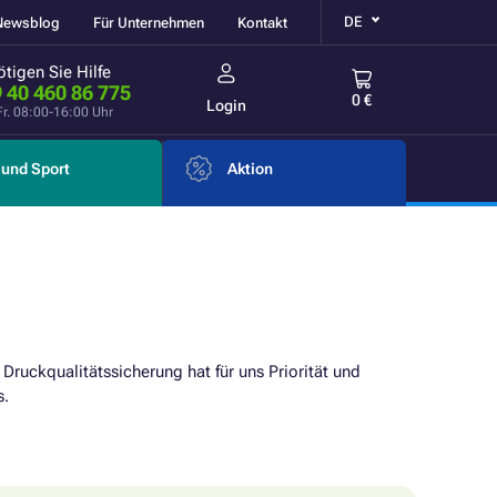
DE
Newsblog
Für Unternehmen
Kontakt
tigen Sie Hilfe
 40 460 86 775
0 €
Login
Fr. 08:00-16:00 Uhr
und Sport
Aktion
e Druckqualitätssicherung hat für uns Priorität und
s.