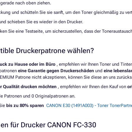
e gerade nach oben ziehen.
ung und schütteln Sie sie sanft, um den Toner gleichmäßig zu vert
und schieben Sie es wieder in den Drucker.
en Sie eine Testseite, um sicherzustellen, dass der Toneraustausch
atible Druckerpatrone wählen?
ruck zu Hause oder im Büro
, empfehlen wir Ihnen Toner und Tint
rpatronen
eine Garantie gegen Druckerschäden
und
eine lebensl
REMIUM Patrone nicht akzeptieren, können Sie diese an uns zurücks
er Qualität drucken möchten
, empfehlen wir Ihnen den Kauf von
or
e Patronen und 0 Originalpatronen an.
Sie
bis zu 80% sparen
CANON E30 (1491A003) - Toner TonerPartn
nen für Drucker CANON FC-330