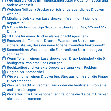
Wie man die Farbe im Tintenstrahldrucker HP, Canon, Epson und
andere wechselt
Welchen (billigen) Drucker soll ich für gelegentliches Drucken
wählen?
Mögliche Defekte von Laserdruckern: Wann lohnt sich die
Reparatur?
6 Tipps für hochwertige Großformatdrucker für A3-, A2- und A1-
Druck
10 Tipps für einen Drucker als Weihnachtsgeschenk
Ersetzen des Toners im Drucker: Was sollten Sie tun, um
sicherzustellen, dass der neue Toner einwandfrei funktioniert?
Sommerhitze: Was tun, um die Elektronik vor Überhitzung zu
schützen?
Wenn Toner in einem Laserdrucker den Druck behindert - die 5
häufigsten Probleme und Lösungen
Rechtzeitige und korrekte Druckerwartung - kein Problem
Original vs. Kompatibel
Wie wählt man einen Drucker fürs Büro aus, ohne sich die Finger
zu verbrennen?
Was verursacht schlechten Druck oder die häufigsten Probleme
und ihre Lösungen
Wörterbuch für Drucker oder Begriffe, ohne die Sie beim Drucken
nicht zurechtkommen