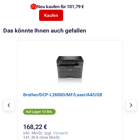
Neu kaufen für
101,79 €
Kaufen
Das könnte Ihnen auch gefallen
ten
Brother/DCP-L2600D/MF/Laser/A4/USB
Bro
Auf Lager 13 Stk.
Auf
168,22 €
25
inkl. MwSt. zzgl.
Versand
inkl
141,36 € ohne MwSt.
212,