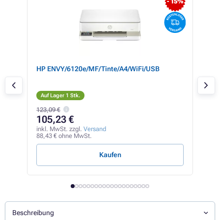
- 15%
r, 4
HP ENVY/6120e/MF/Tinte/A4/WiFi/USB
Can
nute,
Auf Lager 1 Stk.
Auf
123,09 €
105,23 €
53
inkl. MwSt. zzgl.
Versand
inkl
88,43 € ohne MwSt.
44,5
Kaufen
Beschreibung