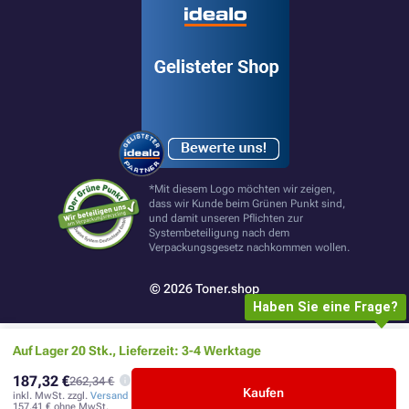
*Mit diesem Logo möchten wir zeigen,
dass wir Kunde beim Grünen Punkt sind,
und damit unseren Pflichten zur
Systembeteiligung nach dem
Verpackungsgesetz nachkommen wollen.
© 2026 Toner.shop
Haben Sie eine Frage?
Auf Lager 20 Stk., Lieferzeit: 3-4 Werktage
187,32 €
262,34 €
Kaufen
inkl. MwSt. zzgl.
Versand
157,41 €
ohne MwSt.