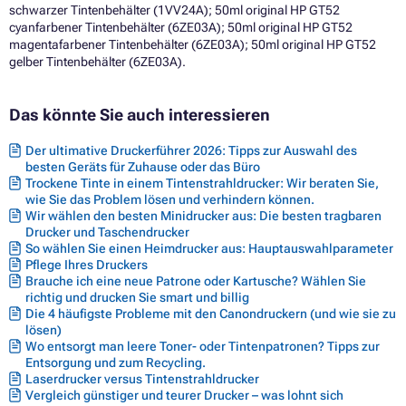
schwarzer Tintenbehälter (1VV24A); 50ml original HP GT52
cyanfarbener Tintenbehälter (6ZE03A); 50ml original HP GT52
magentafarbener Tintenbehälter (6ZE03A); 50ml original HP GT52
gelber Tintenbehälter (6ZE03A).
Das könnte Sie auch interessieren
Der ultimative Druckerführer 2026: Tipps zur Auswahl des
besten Geräts für Zuhause oder das Büro
Trockene Tinte in einem Tintenstrahldrucker: Wir beraten Sie,
wie Sie das Problem lösen und verhindern können.
Wir wählen den besten Minidrucker aus: Die besten tragbaren
Drucker und Taschendrucker
So wählen Sie einen Heimdrucker aus: Hauptauswahlparameter
Pflege Ihres Druckers
Brauche ich eine neue Patrone oder Kartusche? Wählen Sie
richtig und drucken Sie smart und billig
Die 4 häufigste Probleme mit den Canondruckern (und wie sie zu
lösen)
Wo entsorgt man leere Toner- oder Tintenpatronen? Tipps zur
Entsorgung und zum Recycling.
Laserdrucker versus Tintenstrahldrucker
Vergleich günstiger und teurer Drucker – was lohnt sich