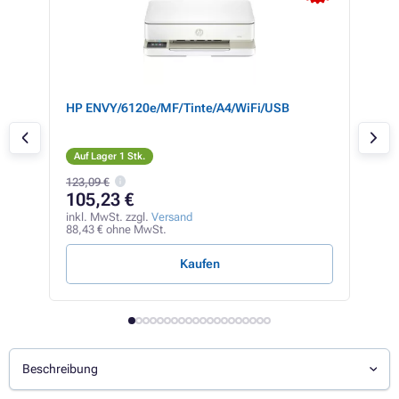
HP ENVY/6120e/MF/Tinte/A4/WiFi/USB
Can
Auf Lager 1 Stk.
Auf
123,09 €
105,23 €
53
inkl. MwSt. zzgl.
Versand
inkl
88,43 € ohne MwSt.
44,5
Kaufen
Beschreibung