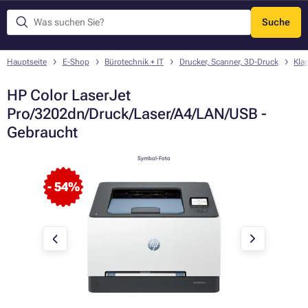
Suche
Menü
Hauptseite
E-Shop
Bürotechnik + IT
Drucker, Scanner, 3D-Druck
Kla
HP Color LaserJet
Pro/3202dn/Druck/Laser/A4/LAN/USB -
Gebraucht
Symbol-Foto
- 54%