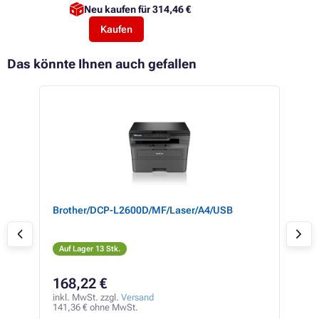
Neu kaufen für
314,46 €
Kaufen
Das könnte Ihnen auch gefallen
Brother/DCP-L2600D/MF/Laser/A4/USB
Bro
Auf Lager 13 Stk.
Auf
168,22 €
25
inkl. MwSt. zzgl.
Versand
inkl
141,36 € ohne MwSt.
212,