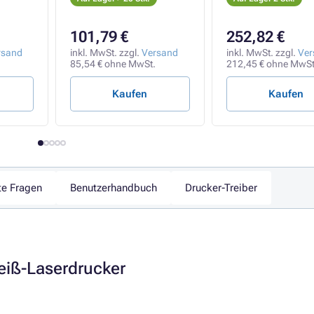
GDI, USB 2.0, Schwarz
101,79 €
252,82 €
rsand
inkl. MwSt. zzgl.
Versand
inkl. MwSt. zzgl.
Ver
85,54 € ohne MwSt.
212,45 € ohne MwSt
Kaufen
Kaufen
te Fragen
Benutzerhandbuch
Drucker-Treiber
eiß-Laserdrucker