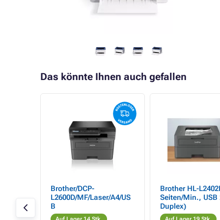
Das könnte Ihnen auch gefallen
Brother/DCP-
Brother HL-L2402
er/A4/L
L2600D/MF/Laser/A4/US
Seiten/Min., USB 
B
Duplex)
Auf Lager 14 Stk.
Auf Lager 19 Stk.