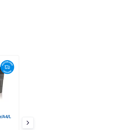
Brother/MFC-
Brother HL-L2460D
/A4/L
L2802DN/MF/Laser/A4/L
Seiten pro Minute,
AN/USB
PCL6, USB 2.0, Du
LAN)
Auf Lager 3 Stk.
Auf Lager 1 Stk.