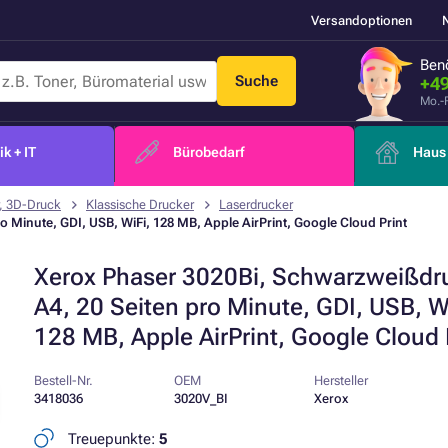
Versandoptionen
Benö
Suche
+49
Mo.-
k + IT
Bürobedarf
Haus 
, 3D-Druck
Klassische Drucker
Laserdrucker
 Minute, GDI, USB, WiFi, 128 MB, Apple AirPrint, Google Cloud Print
Xerox Phaser 3020Bi, Schwarzweißdr
A4, 20 Seiten pro Minute, GDI, USB, W
128 MB, Apple AirPrint, Google Cloud 
Bestell-Nr.
OEM
Hersteller
3418036
3020V_BI
Xerox
Treuepunkte:
5