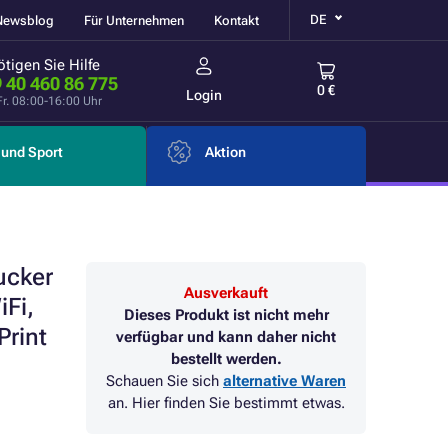
DE
Newsblog
Für Unternehmen
Kontakt
tigen Sie Hilfe
 40 460 86 775
0 €
Login
Fr. 08:00-16:00 Uhr
und Sport
Aktion
ucker
Ausverkauft
iFi,
Dieses Produkt ist nicht mehr
Print
verfügbar und kann daher nicht
bestellt werden.
Schauen Sie sich
alternative Waren
an. Hier finden Sie bestimmt etwas.