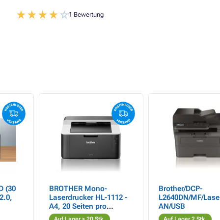
1 Bewertung
D (30
BROTHER Mono-
Brother/DCP-
2.0,
Laserdrucker HL-1112 -
L2640DN/MF/Laser
A4, 20 Seiten pro
AN/USB
Minute, 600x600, 1MB
Auf Lager > 20 Stk.
Auf Lager 2 Stk.