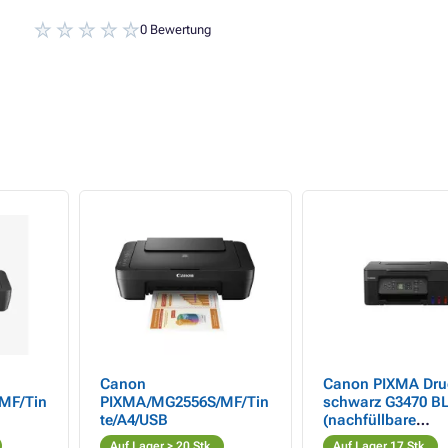
0 Bewertung
Canon
Canon PIXMA Dru
MF/Tin
PIXMA/MG2556S/MF/Tin
schwarz G3470 B
te/A4/USB
(nachfüllbare
Tintenpatronen) -
Auf Lager > 20 Stk.
Auf Lager 17 Stk.