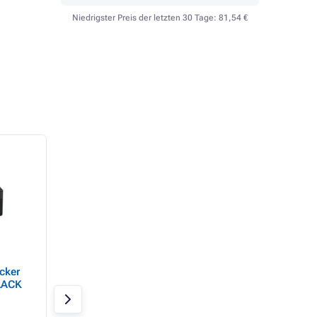
Niedrigster Preis der letzten 30 Tage:
81,54 €
- 20%
cker
Canon PIXMA TS7650I -
Canon PIXMA TS8
LACK
PSC/Wi-Fi/WiFi-
Direkt/Duplex/1200x1200
 MF
/USB
Auf Lager > 20 Stk.
Auf Lager > 20 Stk.