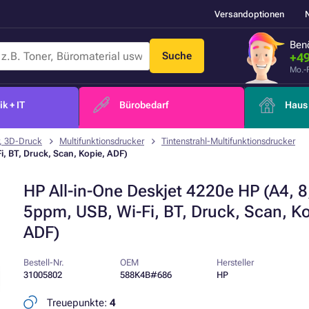
Versandoptionen
Benö
Suche
+49
Mo.-
k + IT
Bürobedarf
Haus 
, 3D-Druck
Multifunktionsdrucker
Tintenstrahl-Multifunktionsdrucker
Fi, BT, Druck, Scan, Kopie, ADF)
HP All-in-One Deskjet 4220e HP (A4, 8,
5ppm, USB, Wi-Fi, BT, Druck, Scan, Ko
ADF)
Bestell-Nr.
OEM
Hersteller
31005802
588K4B#686
HP
Treuepunkte:
4