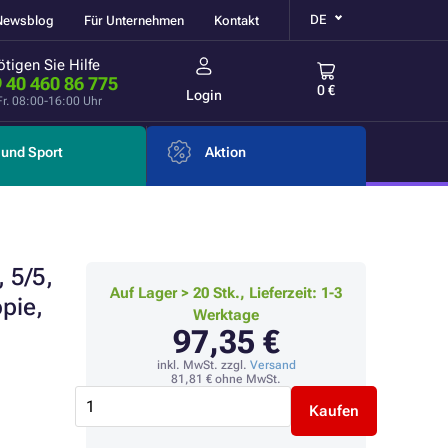
DE
Newsblog
Für Unternehmen
Kontakt
tigen Sie Hilfe
 40 460 86 775
0 €
Login
Fr. 08:00-16:00 Uhr
und Sport
Aktion
 5/5,
Auf Lager > 20 Stk., Lieferzeit: 1-3
pie,
Werktage
97,35 €
inkl. MwSt. zzgl.
Versand
81,81 €
ohne MwSt.
Kaufen