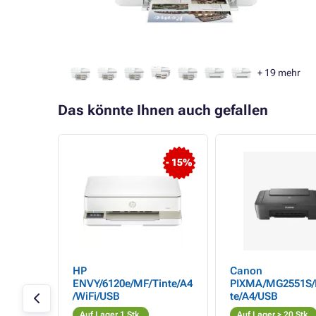
+
19
mehr
Das könnte Ihnen auch gefallen
- 15%
EcoTank
HP
Canon
ppm,
ENVY/6120e/MF/Tinte/A4
PIXMA/MG2551S/
SB, Wi-
/WiFi/USB
te/A4/USB
Auf Lager 1 Stk.
Auf Lager > 20 Stk.