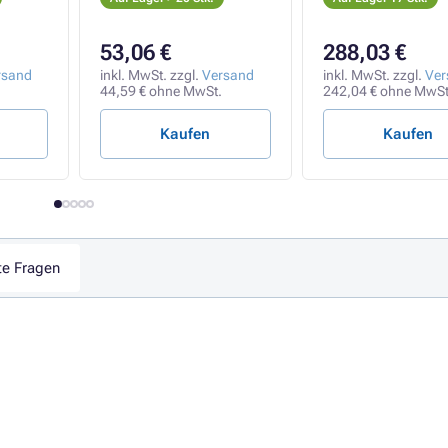
(Drucken, Kopiere
Scannen), USB, Wi
A4/11min.
53,06 €
288,03 €
rsand
inkl. MwSt. zzgl.
Versand
inkl. MwSt. zzgl.
Ver
44,59 € ohne MwSt.
242,04 € ohne MwSt
Kaufen
Kaufen
te Fragen