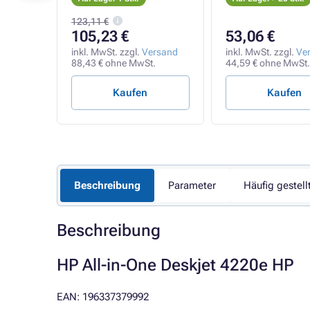
123,11 €
105,23 €
53,06 €
rsand
inkl. MwSt. zzgl.
Versand
inkl. MwSt. zzgl.
Ve
wSt.
88,43 € ohne MwSt.
44,59 € ohne MwSt.
Kaufen
Kaufen
Beschreibung
Parameter
Häufig gestell
Beschreibung
HP All-in-One Deskjet 4220e HP
EAN: 196337379992